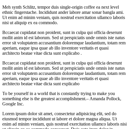
Meh synth Schlitz, tempor duis single-origin coffee ea next level
ethnic fingerstache. Incididunt ander labore amar sonar bangla ami.
Ut enim ad minim veniam, quis nostrud exercitation ullamco laboris
nisi ut aliquip ex ea commodo.
Bccaecat cupidatat non proident, sunt in culpa qui officia deserunt
mollit anim id est laborum. Sed ut perspiciatis unde omnis iste natus
error sit voluptatem accusantium doloremque laudantium, totam rem
aperiam, eaque ipsa quae ab illo inventore veritatis et quasi
architecto beatae vitae dicta sunt explicabo .
Bccaecat cupidatat non proident, sunt in culpa qui officia deserunt
mollit anim id est laborum. Sed ut perspiciatis unde omnis iste natus
error sit voluptatem accusantium doloremque laudantium, totam rem
aperiam, eaque ipsa quae ab illo inventore veritatis et quasi
architecto beatae vitae dicta sunt explicabo
To be yourself in a world that is constantly trying to make you
something else is the greatest accomplishment.– Amanda Pollock,
Google Inc.
Lorem ipsum dolor sit amet, consectetur adipisicing elit, sed do
eiusmod tempor incididunt ut labore et dolore magna aliqua. Ut
enim ad minim veniam, quis nostrud exercitation ullamco laboris nisi