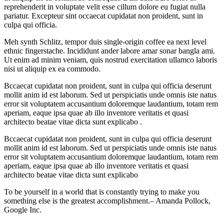
reprehenderit in voluptate velit esse cillum dolore eu fugiat nulla
pariatur. Excepteur sint occaecat cupidatat non proident, sunt in
culpa qui officia.
Meh synth Schlitz, tempor duis single-origin coffee ea next level
ethnic fingerstache. Incididunt ander labore amar sonar bangla ami.
Ut enim ad minim veniam, quis nostrud exercitation ullamco laboris
nisi ut aliquip ex ea commodo.
Bccaecat cupidatat non proident, sunt in culpa qui officia deserunt
mollit anim id est laborum. Sed ut perspiciatis unde omnis iste natus
error sit voluptatem accusantium doloremque laudantium, totam rem
aperiam, eaque ipsa quae ab illo inventore veritatis et quasi
architecto beatae vitae dicta sunt explicabo .
Bccaecat cupidatat non proident, sunt in culpa qui officia deserunt
mollit anim id est laborum. Sed ut perspiciatis unde omnis iste natus
error sit voluptatem accusantium doloremque laudantium, totam rem
aperiam, eaque ipsa quae ab illo inventore veritatis et quasi
architecto beatae vitae dicta sunt explicabo
To be yourself in a world that is constantly trying to make you
something else is the greatest accomplishment.– Amanda Pollock,
Google Inc.